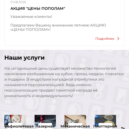
01.08.2026
АКЦИЯ "ЦЕНЫ ПОПОЛАМ"
Уважаемые клиенты!
Предлагаем Вашему вниманию летнюю АКЦИЮ
«ЦЕНЫ ПОПОЛАМ»!
В августе 2026 года в течение всего месяца у Вас есть
Подробнее
возможность:
1. При приобретении любого кубка приобрести
персональную табличку к этому кубку со скидкой 50%.
Акционные таблички изготавливаются на золотом
Наши услуги
матовом металле по технологии «сублимация»
Дополнительные скидки на данные таблички не
На сегодняшний день существует множество технологий
предоставляются.
нанесения изображения на кубки, призы, медали, плакетки
2. При приобретении медали (*) Вы можете заказать
и подарки. В индустрии наградной атрибутики это
услугу лазерной гравировки (персонализации) на
называется персонализацией. Ведь именно
медали со скидкой 50%. Обращаем Ваше внимание!
На услуги гравировки сохраняются скидки от
персонализация придает памятной награде её
количества!
уникальность и индивидуальность!
* (при условии технической возможности нанесения
гравировки на данную медаль)
Проконсультироваться и получить дополнительную
информацию Вы можете у менеджеров компании
АРТАНС.
льтрафиолетовая
Лазерная
Механическая
Плоттерная
Тер