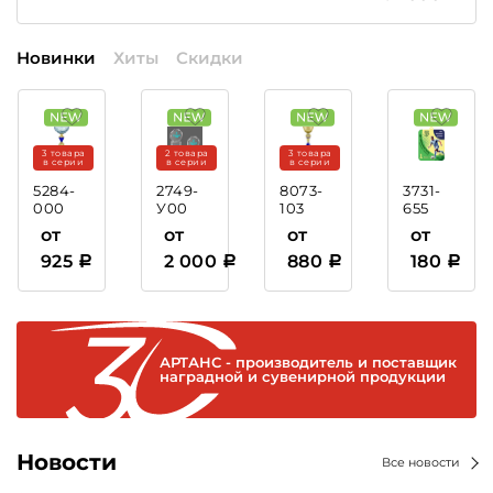
Новинки
Хиты
Скидки
3 товара
2 товара
3 товара
в серии
в серии
в серии
5284-
2749-
8073-
3731-
000
У00
103
655
Кубок
Награда
Кубок
Медаль
от
от
от
от
Элисса
из
Дориан
с
925
2 000
880
180
стекла
сублимаци
с УФ
по
печатью
Вашему
макету
АРТАНС - производитель и поставщик
наградной и сувенирной продукции
Новости
Все новости