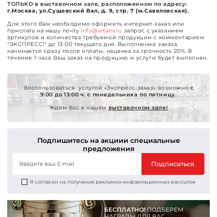
ТОЛЬКО в выставочном зале
, расположенном по адресу:
г.Москва, ул.Сущевский Вал, д. 9, стр. 7 (м.Савеловская).
Для этого Вам необходимо оформить интернет-заказ или
прислать на нашу почту
info@artans.ru
запрос с указанием
артикулов и количества требуемой продукции с комментарием
"ЭКСПРЕСС!" до 13-00 текущего дня. Выполнение заказа
начинается сразу после оплаты, наценка за срочность 20%. В
течение 1 часа Ваш заказ на продукцию и услуги будет выполнен.
Воспользоваться услугой «Экспресс-заказ» возможно
с
9:00 до 13:00 ч. с понедельника по пятницу.
Ждем Вас в нашем
выставочном зале!
Подпишитесь на акции
и специальные
предложения
Подписаться
Я согласен на получение рекламно-информационных рассылок
БЕСПЛАТНО!
ПОДБЕРЕМ
НАГРАДЫ ДЛЯ ВАС