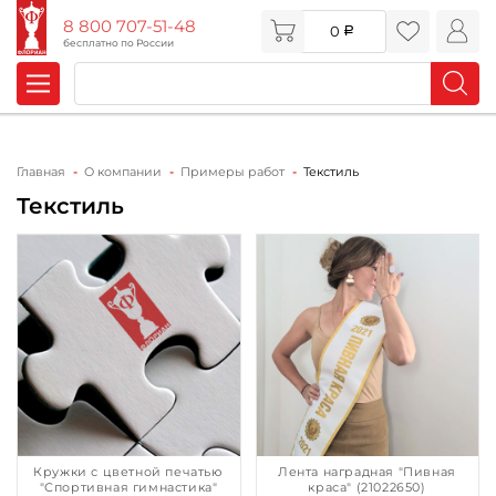
8 800 707-51-48
0
бесплатно по России
Главная
О компании
Примеры работ
Текстиль
Текстиль
Кружки с цветной печатью
Лента наградная "Пивная
"Спортивная гимнастика"
краса" (21022650)