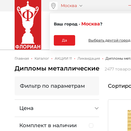
Москва
ООО “АРТАНС”
О компа
+7 (495) 730-51-48
Москва
Ваш город -
?
Каталог
Да
Выбрать другой город
Главная
Каталог
АКЦИИ !!!
Ликвидация
Дипломы мет
Дипломы металлические
2477 товаро
Фильтр по параметрам
Сортиро
Цена
Комплект в наличии