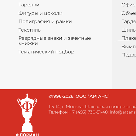
Тарелки
Офис
Фигуры и цоколи
Объё
Полиграфия и рамки
Гард
Текстиль
Шиль
Разрядные знаки и зачетные
Плак
книжки
Вымп
Тематический подбор
Пода
©1996-2026. ООО “АРТАНС”
115114, г. Москва, Шлюзовая набережная, 
Телефон:
+7 (495) 730-51-48
;
info@artans