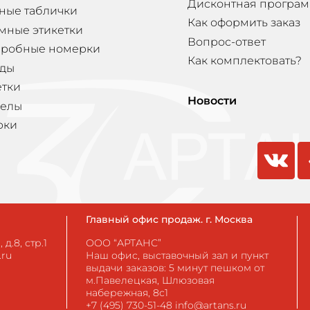
Дисконтная програ
ные таблички
Как оформить заказ
мные этикетки
Вопрос-ответ
еробные номерки
Как комплектовать?
ды
етки
Новости
елы
рки
vkontakte
odnokla
Главный офис продаж. г. Москва
д.8, стр.1
ООО “АРТАНС”
.ru
Наш офис, выставочный зал и пункт
выдачи заказов: 5 минут пешком от
м.Павелецкая, Шлюзовая
набережная, 8с1
+7 (495) 730-51-48
info@artans.ru