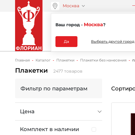
Москва
ООО “АРТАНС”
О компа
+7 (495) 730-51-48
Москва
Ваш город -
?
Каталог
Да
Выбрать другой город
Главная
Каталог
Плакетки
Плакетки без нанесения
п
Плакетки
2477 товаров
Фильтр по параметрам
Сортиро
Цена
Комплект в наличии