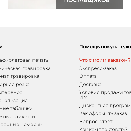
ПОСТАВЩИКОВ
и
Помощь покупателю
афиолетовая печать
Что с моим заказом?
ническая гравировка
Экспресс-заказ
ная гравировка
Оплата
ерная резка
Доставка
оперенос
Условия продажи то
ИМ
онализация
Дисконтная програ
ные таблички
Как оформить заказ
мные этикетки
Вопрос-ответ
еробные номерки
Как комплектовать?