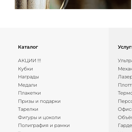
Каталог
Услуг
АКЦИИ !!!
Ультр
Кубки
Меха
Награды
Лазер
Медали
Плотт
Плакетки
Терм
Призы и подарки
Перс
Тарелки
Офис
Фигуры и цоколи
Объё
Полиграфия и рамки
Гард