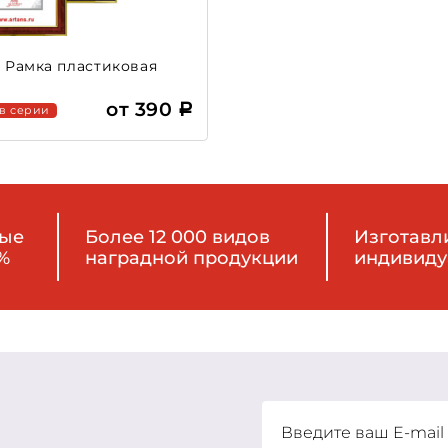
2 Рамка пластиковая
от 390
 в серии
ные
Более 12 000 видов
Изготавл
%
наградной продукции
индивиду