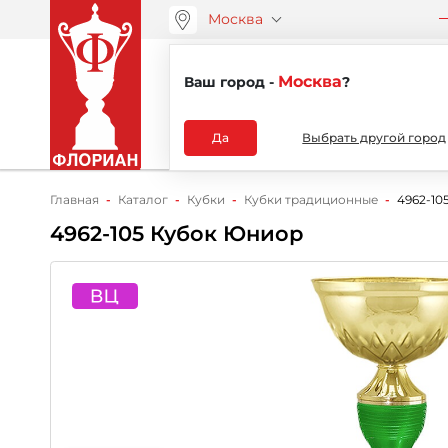
Москва
ООО “АРТАНС”
О компа
+7 (495) 730-51-48
Москва
Ваш город -
?
Каталог
Да
Выбрать другой город
Главная
Каталог
Кубки
Кубки традиционные
4962-10
4962-105 Кубок Юниор