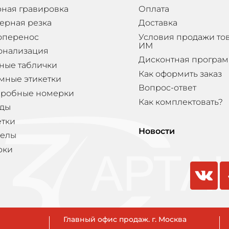
ная гравировка
Оплата
ерная резка
Доставка
оперенос
Условия продажи то
ИМ
онализация
Дисконтная програ
ные таблички
Как оформить заказ
мные этикетки
Вопрос-ответ
еробные номерки
Как комплектовать?
ды
етки
Новости
елы
рки
vkontakte
odnokla
Главный офис продаж. г. Москва