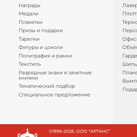
Награды
Лазер
Медали
Плотт
Плакетки
Терм
Призы и подарки
Перс
Тарелки
Офис
Фигуры и цоколи
Объё
Полиграфия и рамки
Гард
Текстиль
Шиль
Разрядные знаки и зачетные
Плак
книжки
Вымп
Тематический подбор
Пода
Специальное предложение
©1996-2026. ООО “АРТАНС”