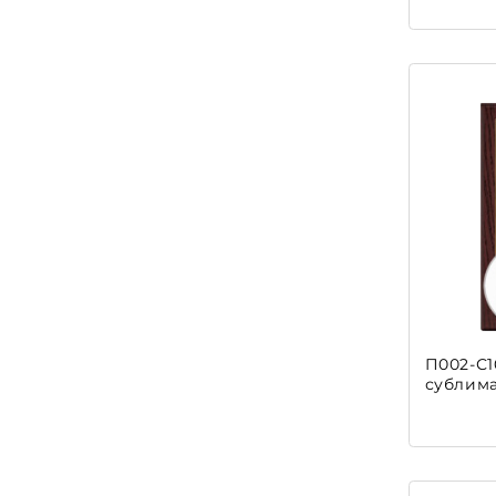
П002-С1
сублим