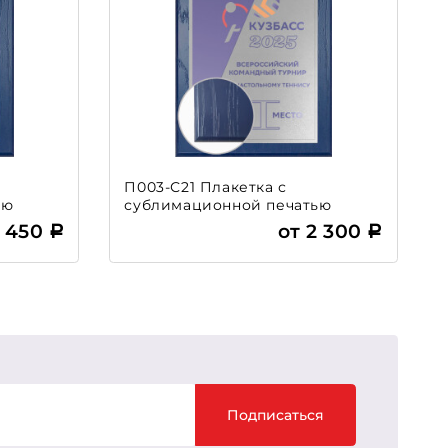
П003-С21 Плакетка с
ью
сублимационной печатью
2 450
от 2 300
Подписаться