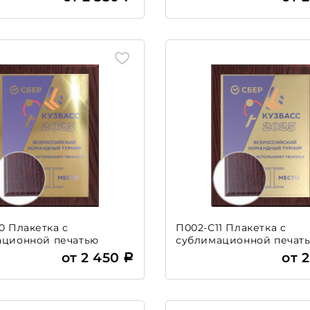
0 Плакетка с
П002-С11 Плакетка с
ационной печатью
сублимационной печат
от 2 450
от 