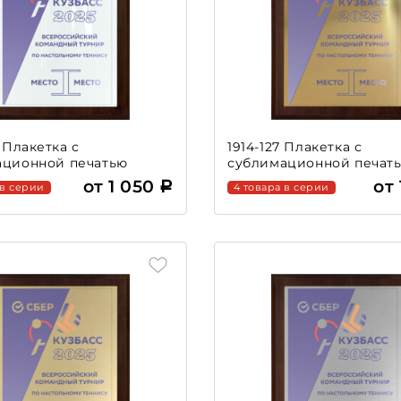
7 Плакетка с
1914-127 Плакетка с
ационной печатью
сублимационной печат
от 1 050
от 
 в серии
4 товара в серии