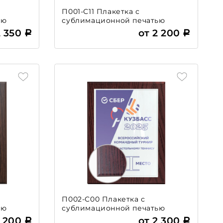
П001-С11 Плакетка с
ью
сублимационной печатью
2 350
от 2 200
П002-С00 Плакетка с
ью
сублимационной печатью
2 200
от 2 300