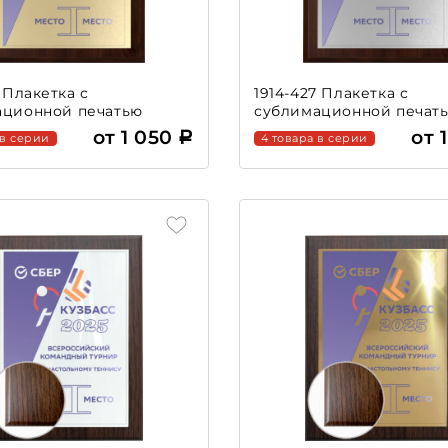
7 Плакетка с
1914-427 Плакетка с
ационной печатью
сублимационной печат
от 1 050
от 
 в серии
4 товара в серии