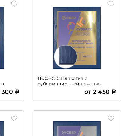
П003-С10 Плакетка с
ью
сублимационной печатью
2 300
от 2 450