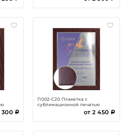
П002-С20 Плакетка с
ью
сублимационной печатью
2 300
от 2 450