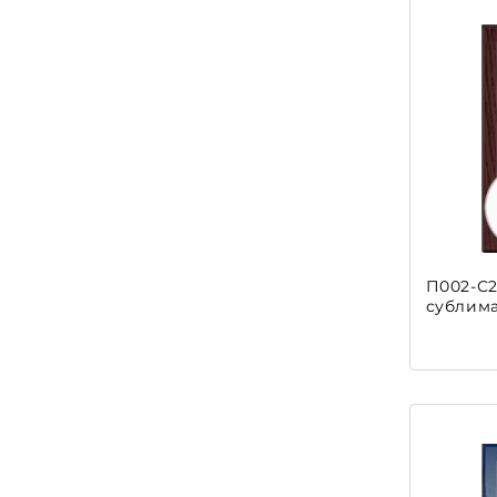
П002-С2
сублим