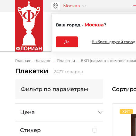
Москва
ООО “АРТАНС”
О компа
+7 (495) 730-51-48
Москва
Ваш город -
?
Каталог
Да
Выбрать другой город
Главная
Каталог
Плакетки
ВКП (варианты комплектова
Плакетки
2477 товаров
Фильтр по параметрам
Сортиро
Цена
Стикер