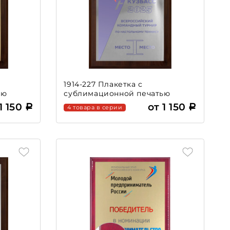
1914-227 Плакетка с
ью
сублимационной печатью
1 150
от 1 150
4 товара в серии