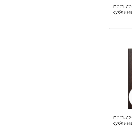
П001-С0
сублим
П001-С2
сублим