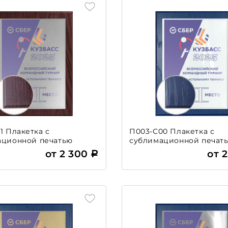
1 Плакетка с
П003-С00 Плакетка с
ационной печатью
сублимационной печат
от 2 300
от 