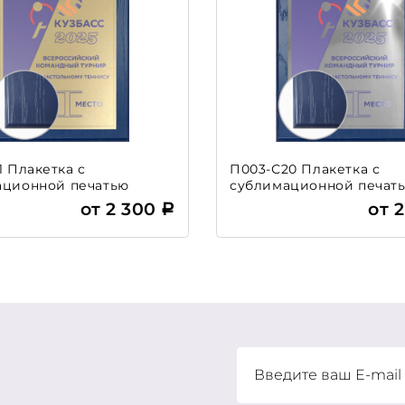
1 Плакетка с
П003-С20 Плакетка с
ационной печатью
сублимационной печат
от 2 300
от 