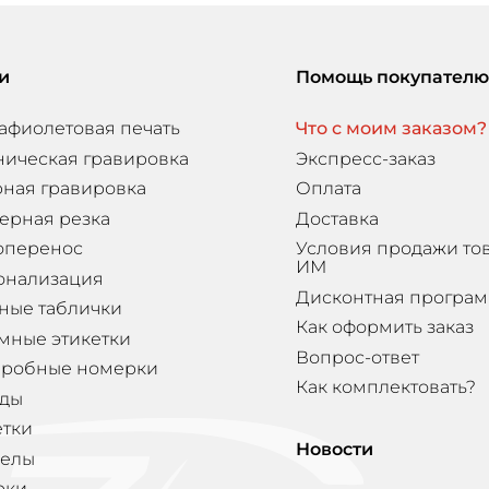
и
Помощь покупателю
афиолетовая печать
Что с моим заказом?
ническая гравировка
Экспресс-заказ
ная гравировка
Оплата
ерная резка
Доставка
оперенос
Условия продажи то
ИМ
онализация
Дисконтная програ
ные таблички
Как оформить заказ
мные этикетки
Вопрос-ответ
еробные номерки
Как комплектовать?
ды
етки
Новости
елы
рки