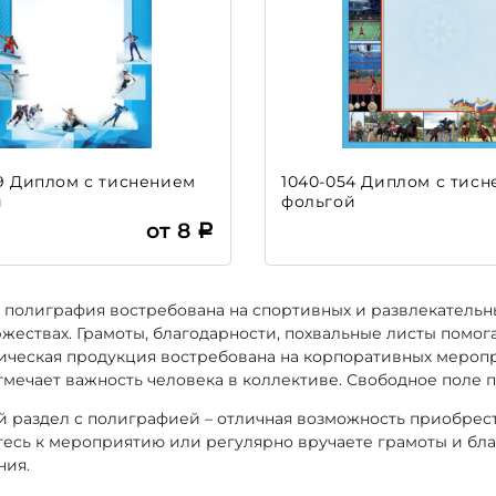
9 Диплом с тиснением
1040-054 Диплом с тис
й
фольгой
от 8
 полиграфия востребована на спортивных и развлекательны
ржествах. Грамоты, благодарности, похвальные листы помог
ческая продукция востребована на корпоративных меропр
тмечает важность человека в коллективе. Свободное поле п
 раздел с полиграфией – отличная возможность приобрес
тесь к мероприятию или регулярно вручаете грамоты и бла
ия.