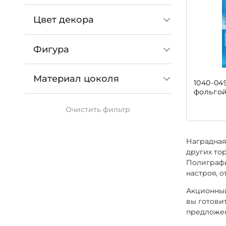
Цвет декора
Фигура
Материал цоколя
1040-04
фольго
Очистить
фильтр
Наградная
других то
Полиграфи
настроя, о
Акционный
вы готови
предложен