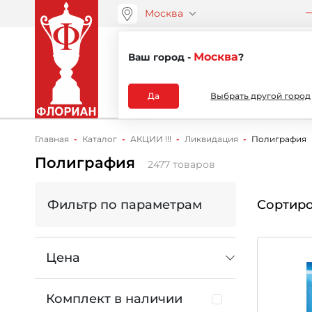
Москва
ООО “АРТАНС”
О компа
+7 (495) 730-51-48
Москва
Ваш город -
?
Каталог
Да
Выбрать другой город
Главная
Каталог
АКЦИИ !!!
Ликвидация
Полиграфия
Полиграфия
2477 товаров
Фильтр по параметрам
Сортиро
Цена
Комплект в наличии