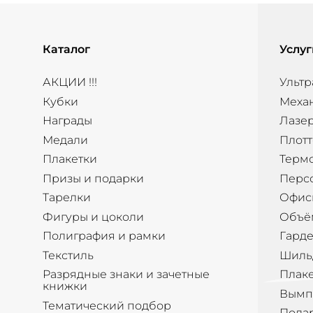
Каталог
Услуг
АКЦИИ !!!
Ультр
Кубки
Меха
Награды
Лазер
Медали
Плотт
Плакетки
Терм
Призы и подарки
Перс
Тарелки
Офис
Фигуры и цоколи
Объё
Полиграфия и рамки
Гард
Текстиль
Шиль
Разрядные знаки и зачетные
Плак
книжки
Вымп
Тематический подбор
Пода