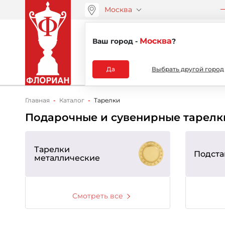
Москва
ООО “АРТАНС”
О компа
+7 (495) 730-51-48
Москва
Ваш город -
?
Каталог
Да
Выбрать другой город
Главная
Каталог
Тарелки
Подарочные и сувенирные тарел
Тарелки
Подста
металлические
Смотреть все