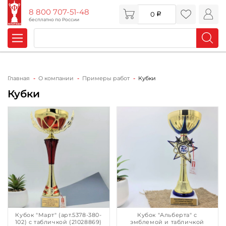
8 800 707-51-48
0
бесплатно по России
Главная
О компании
Примеры работ
Кубки
Кубки
Кубок "Март" (арт.5378-380-
Кубок "Альберта" с
102) с табличкой (21028869)
эмблемой и табличкой