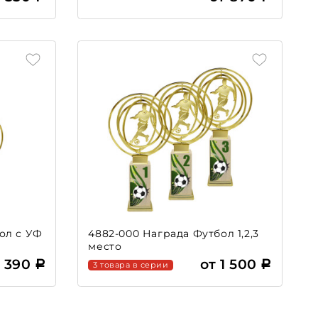
ол с УФ
4882-000 Награда Футбол 1,2,3
место
1 390
от 1 500
3 товара в серии