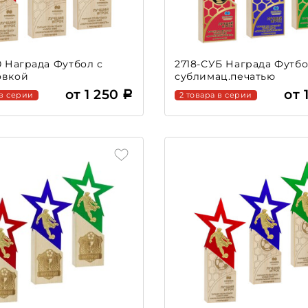
0 Награда Футбол с
2718-СУБ Награда Футбо
овкой
сублимац.печатью
от 1 250
от 
 в серии
2 товара в серии