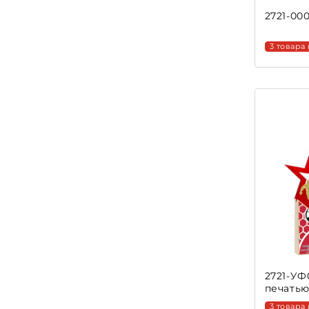
2721-00
3 товара
2721-УФ
печать
3 товара