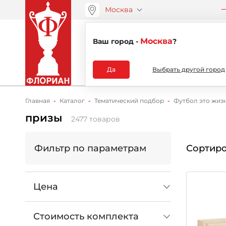
Москва
ООО “АРТАНС”
О компа
+7 (495) 730-51-48
Москва
Ваш город -
?
Каталог
Да
Выбрать другой город
Главная
Каталог
Тематический подбор
Футбол это жизн
призы
2477 товаров
Фильтр по параметрам
Сортиро
Цена
Стоимость комплекта