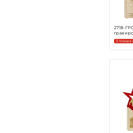
2718-ГР
гравир
3 товара