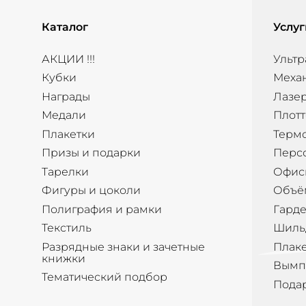
Каталог
Услуг
АКЦИИ !!!
Ультр
Кубки
Меха
Награды
Лазер
Медали
Плотт
Плакетки
Терм
Призы и подарки
Перс
Тарелки
Офис
Фигуры и цоколи
Объё
Полиграфия и рамки
Гард
Текстиль
Шиль
Разрядные знаки и зачетные
Плак
книжки
Вымп
Тематический подбор
Пода