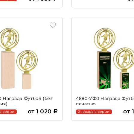
0 Награда Футбол (без
4880-УФ0 Награда Футб
ия)
печатью
от 1 020
от 
 в серии
2 товара в серии