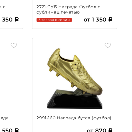
л с
2721-СУБ Награда Футбол с
сублимац.печатью
1 350
от 1 350
3 товара в серии
рада
2991-160 Награда бутса (футбол)
т 550
от 870