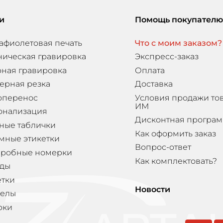
и
Помощь покупателю
афиолетовая печать
Что с моим заказом?
ническая гравировка
Экспресс-заказ
ная гравировка
Оплата
ерная резка
Доставка
оперенос
Условия продажи то
ИМ
онализация
Дисконтная програ
ные таблички
Как оформить заказ
мные этикетки
Вопрос-ответ
еробные номерки
Как комплектовать?
ды
етки
Новости
елы
рки