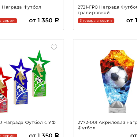
0 Награда Футбол
2721-ГР0 Награда Футбо
гравировкой
от 1 350
от 
 в серии
3 товара в серии
0 Награда Футбол с УФ
2772-001 Акриловая наг
ю
Футбол
от 1 350
о
 в серии