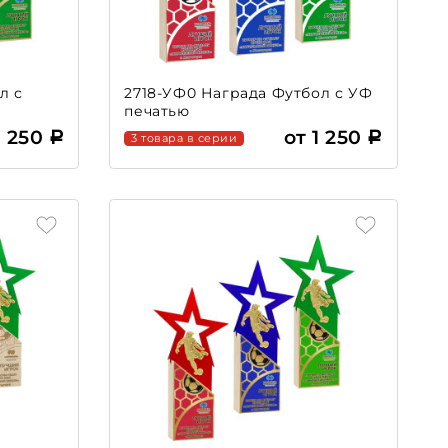
л с
2718-УФ0 Награда Футбол с УФ
печатью
1 250
от 1 250
3 товара в серии