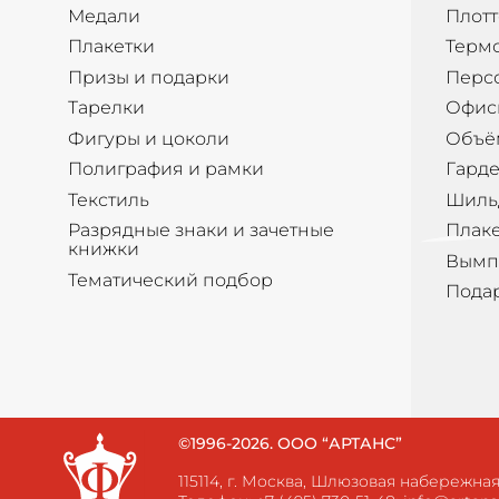
Медали
Плотт
Плакетки
Терм
Призы и подарки
Перс
Тарелки
Офис
Фигуры и цоколи
Объё
Полиграфия и рамки
Гард
Текстиль
Шиль
Разрядные знаки и зачетные
Плак
книжки
Вымп
Тематический подбор
Пода
©1996-2026. ООО “АРТАНС”
115114, г. Москва, Шлюзовая набережная, 