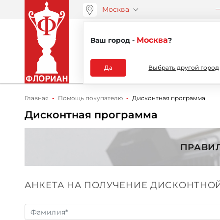
Москва
ООО “АРТАНС”
О компа
+7 (495) 730-51-48
Москва
Ваш город -
?
Каталог
Да
Выбрать другой город
Главная
Помощь покупателю
Дисконтная программа
Дисконтная программа
ПРАВИ
АНКЕТА НА ПОЛУЧЕНИЕ ДИСКОНТНО