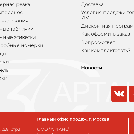
ерная резка
Доставка
оперенос
Условия продажи то
ИМ
онализация
Дисконтная програ
ные таблички
Как оформить заказ
мные этикетки
Вопрос-ответ
еробные номерки
Как комплектовать?
ды
етки
Новости
елы
рки
vkontakte
odnokla
Главный офис продаж. г. Москва
д.8, стр.1
ООО “АРТАНС”