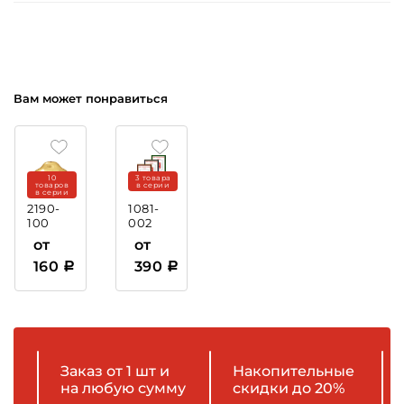
Вам может понравиться
10
3 товара
товаров
в серии
в серии
2190-
1081-
100
002
Крышка
Рамка
от
от
пластиковая
160
390
Заказ от 1 шт и
Накопительные
на любую сумму
скидки до 20%