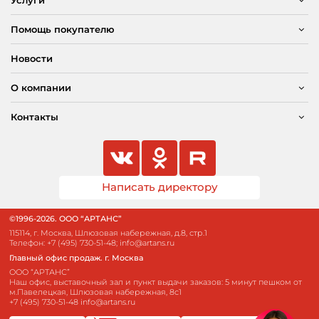
Помощь покупателю
Новости
О компании
Контакты
Написать директору
©1996-2026. ООО “АРТАНС”
115114, г. Москва, Шлюзовая набережная, д.8, стр.1
Телефон:
+7 (495) 730-51-48
;
info@artans.ru
Главный офис продаж. г. Москва
ООО “АРТАНС”
Наш офис, выставочный зал и пункт выдачи заказов: 5 минут пешком от
м.Павелецкая, Шлюзовая набережная, 8с1
+7 (495) 730-51-48
info@artans.ru