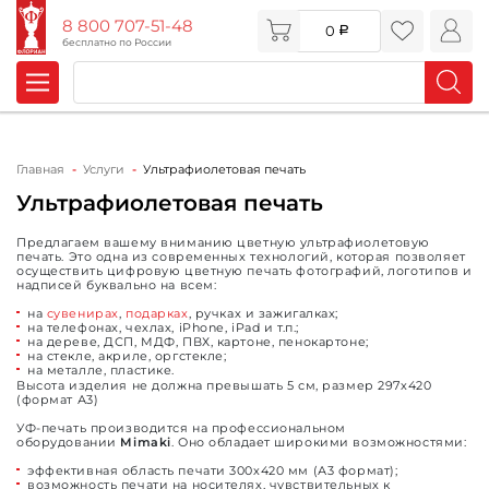
8 800 707-51-48
0
бесплатно по России
Главная
Услуги
Ультрафиолетовая печать
Ультрафиолетовая печать
Предлагаем вашему вниманию цветную ультрафиолетовую
печать. Это одна из современных технологий, которая позволяет
осуществить цифровую цветную печать фотографий, логотипов и
надписей буквально на всем:
на
сувенирах
,
подарках
, ручках и зажигалках;
на телефонах, чехлах, iPhone, iPad и т.п.;
на дереве, ДСП, МДФ, ПВХ, картоне, пенокартоне;
на стекле, акриле, оргстекле;
на металле, пластике.
Высота изделия не должна превышать 5 см, размер 297х420
(формат А3)
УФ-печать производится на профессиональном
оборудовании
Mimaki
. Оно обладает широкими возможностями:
эффективная область печати 300х420 мм (А3 формат);
возможность печати на носителях, чувствительных к