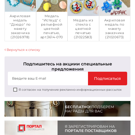
Акриловая
Медаль
медаль
"Иствуд" с
Медаль из
Акриловая
"Дзюдо" по
рельефной
стекла с
медаль по
макету
цветной
цветной
макету
заказчика
печатью,
печатью
заказчика
(21026978)
арт.3614-070
(21022583)
(21020673)
Вернуться к списку
Подпишитесь на акции
и специальные
предложения
Подписаться
Я согласен на получение рекламно-информационных рассылок
БЕСПЛАТНО!
ПОДБЕРЕМ
НАГРАДЫ ДЛЯ ВАС
Я ЗАРЕГИСТРИРОВАН НА
ПОРТАЛЕ ПОСТАВЩИКОВ