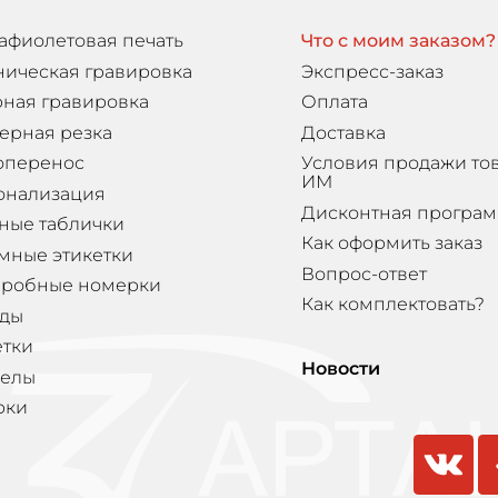
афиолетовая печать
Что с моим заказом?
ническая гравировка
Экспресс-заказ
ная гравировка
Оплата
ерная резка
Доставка
оперенос
Условия продажи то
ИМ
онализация
Дисконтная програ
ные таблички
Как оформить заказ
мные этикетки
Вопрос-ответ
еробные номерки
Как комплектовать?
ды
етки
Новости
елы
рки