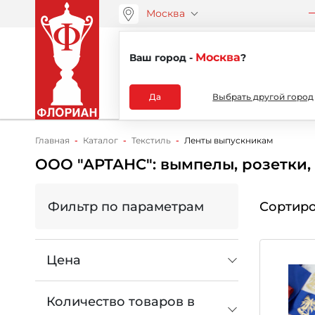
Москва
ООО “АРТАНС”
О компа
+7 (495) 730-51-48
Москва
Ваш город -
?
Каталог
Да
Выбрать другой город
Главная
Каталог
Текстиль
Ленты выпускникам
ООО "АРТАНС": вымпелы, розетки,
Фильтр по параметрам
Сортиро
Цена
Количество товаров в