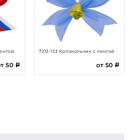
лентой
7213-133 Колокольчик с лентой
от 50
от 50