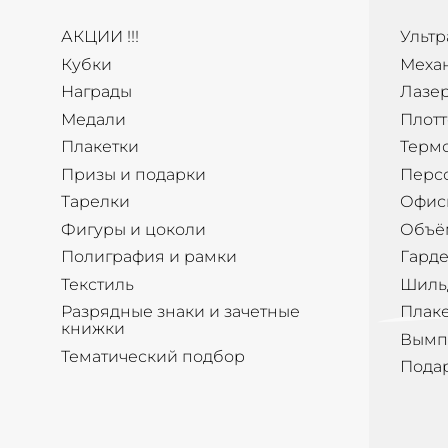
АКЦИИ !!!
Ультр
Кубки
Меха
Награды
Лазер
Медали
Плотт
Плакетки
Терм
Призы и подарки
Перс
Тарелки
Офис
Фигуры и цоколи
Объё
Полиграфия и рамки
Гард
Текстиль
Шиль
Разрядные знаки и зачетные
Плак
книжки
Вымп
Тематический подбор
Пода