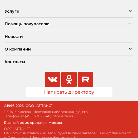
Услуги
Помощь покупателю
Новости
О компании
Контакты
Написать директору
©1996-2026. ООО “АРТАНС”
115114, г. Москва, Шлюзовая набережная, д.8, стр.1
Телефон:
+7 (495) 730-51-48
;
info@artans.ru
Главный офис продаж. г. Москва
ООО “АРТАНС”
Наш офис, выставочный зал и пункт выдачи заказов: 5 минут пешком от
м.Павелецкая, Шлюзовая набережная, 8с1