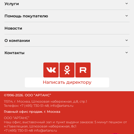
Услуги
Помощь покупателю
Новости
О компании
Контакты
Написать директору
©1996-2026. ООО “АРТАНС”
115114, г. Москва, Шлюзовая набережная, д.8, стр.1
Телефон:
+7 (495) 730-51-48
;
info@artans.ru
Главный офис продаж. г. Москва
ООО “АРТАНС”
Наш офис, выставочный зал и пункт выдачи заказов: 5 минут пешком от
м.Павелецкая, Шлюзовая набережная, 8с1
+7 (495) 730-51-48
info@artans.ru