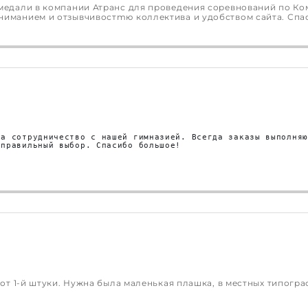
 медали в компании Атранс для проведения соревнований по К
ниманием и отзывчивостmю коллектива и удобством сайта. Спас
а сотрудничество с нашей гимназией. Всегда заказы выполняю
 правильный выбор. Спасибо большое!
 от 1-й штуки. Нужна была маленькая плашка, в местных типогра