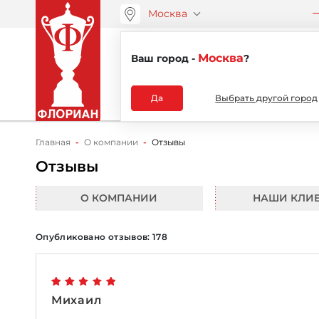
Москва
ООО “АРТАНС”
О компа
+7 (495) 730-51-48
Москва
Ваш город -
?
Каталог
Да
Выбрать другой город
Главная
О компании
Отзывы
Отзывы
О КОМПАНИИ
НАШИ КЛИ
Опубликовано отзывов: 178
Михаил