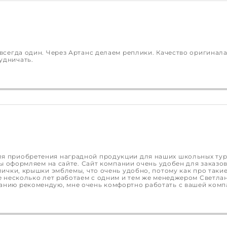
 всегда один. Через Артанс делаем реплики. Качество оригинала
удничать.
я приобретения наградной продукции для наших школьных турни
ы оформляем на сайте. Сайт компании очень удобен для заказо
блички, крышки эмблемы, что очень удобно, потому как про так
же несколько лет работаем с одним и тем же менеджером Светла
панию рекомендую, мне очень комфортно работать с вашей комп