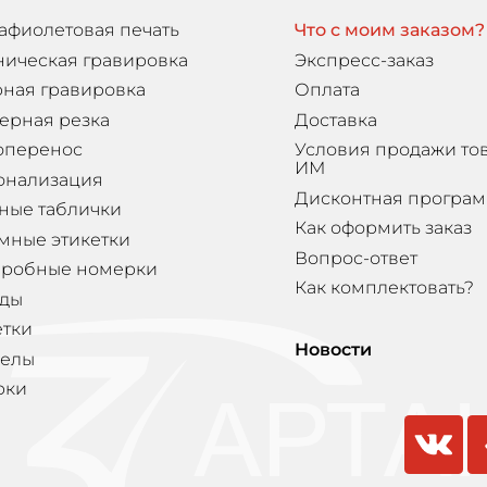
афиолетовая печать
Что с моим заказом?
ническая гравировка
Экспресс-заказ
ная гравировка
Оплата
ерная резка
Доставка
оперенос
Условия продажи то
ИМ
онализация
Дисконтная програ
ные таблички
Как оформить заказ
мные этикетки
Вопрос-ответ
еробные номерки
Как комплектовать?
ды
етки
Новости
елы
рки
vkontakte
odnokla