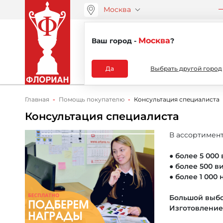
Москва
ООО “АРТАНС”
О компа
+7 (495) 730-51-48
Москва
Ваш город -
?
Каталог
Да
Выбрать другой город
Главная
Помощь покупателю
Консультация специалиста
Консультация специалиста
В ассортимент
● более 5 000
● более 500 
● более 1 000 
Большой выбо
Изготовление