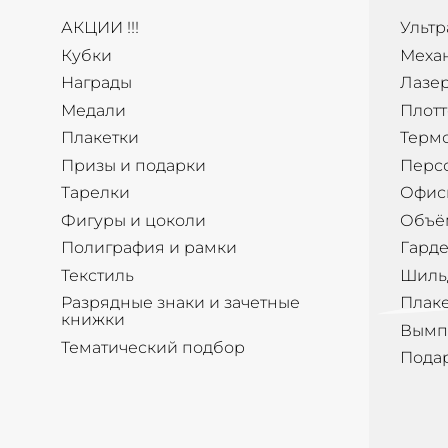
АКЦИИ !!!
Ультр
Кубки
Меха
Награды
Лазер
Медали
Плотт
Плакетки
Терм
Призы и подарки
Перс
Тарелки
Офис
Фигуры и цоколи
Объё
Полиграфия и рамки
Гард
Текстиль
Шиль
Разрядные знаки и зачетные
Плак
книжки
Вымп
Тематический подбор
Пода