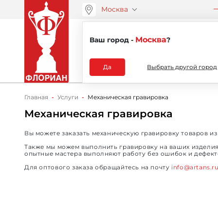
Москва
ООО “АРТАНС”
О компа
+7 (495) 730-51-48
Москва
Ваш город -
?
Каталог
Да
Выбрать другой город
Главная
Услуги
Механическая гравировка
Механическая гравировка
Вы можете заказать механическую гравировку товаров и
Также мы можем выполнить гравировку на ваших изделиях 
опытные мастера выполняют работу без ошибок и дефекто
Для оптового заказа обращайтесь на почту
info@artans.r