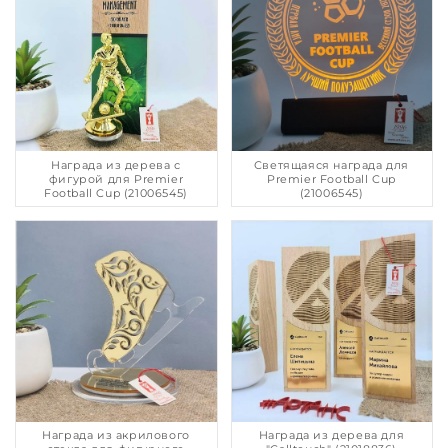
Награда из дерева с
Светящаяся награда для
фигурой для Premier
Premier Football Cup
Football Cup (21006545)
(21006545)
Награда из акрилового
Награда из дерева для