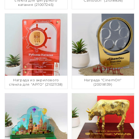
стекла для фигурного
"Calltouch" (21018836)
катания (21007245)
Награда из акрилового
Награда "CinemOn"
стекла для "АРГО" (21021138)
(20018139)