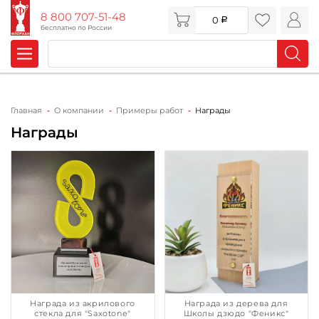
8 800 707-51-48
0
бесплатно по России
Главная
О компании
Примеры работ
Награды
Награды
Награда из акрилового
Награда из дерева для
стекла для "Saxotone"
Школы дзюдо "Феникс"