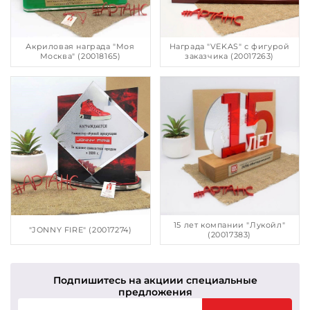
Акриловая награда "Моя
Награда "VEKAS" с фигурой
Москва" (20018165)
заказчика (20017263)
15 лет компании "Лукойл"
"JONNY FIRE" (20017274)
(20017383)
Подпишитесь на акции
и специальные
предложения