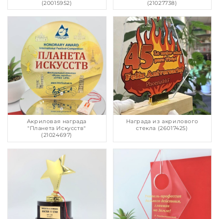
(20015952)
(21027738)
Акриловая награда
Награда из акрилового
"Планета Искусств"
стекла (26017425)
(21024697)