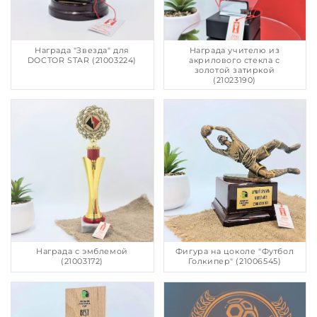
Награда "Звезда" для
Награда учителю из
DOCTOR STAR (21003224)
акрилового стекла с
золотой затиркой
(21023190)
Награда с эмблемой
Фигура на цоколе "Футбол
(21003172)
Голкипер" (21006545)