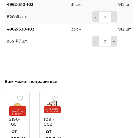
4962-310-103
31 см
912 шт.
820
/ шт.
-
+
4962-330-103
33 см
912 шт.
955
/ шт.
-
+
Вам может понравиться
10
3 товара
товаров
в серии
в серии
2190-
1081-
100
002
Крышка
Рамка
от
от
пластиковая