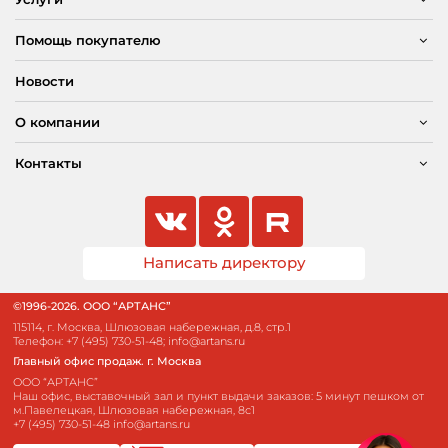
Помощь покупателю
Новости
О компании
Контакты
Написать директору
©1996-2026. ООО “АРТАНС”
115114, г. Москва, Шлюзовая набережная, д.8, стр.1
Телефон:
+7 (495) 730-51-48
;
info@artans.ru
Главный офис продаж. г. Москва
ООО “АРТАНС”
Наш офис, выставочный зал и пункт выдачи заказов: 5 минут пешком от
м.Павелецкая, Шлюзовая набережная, 8с1
+7 (495) 730-51-48
info@artans.ru