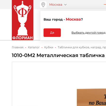
Москва
ООО “АРТАНС”
О компа
+7 (495) 730-51-48
Москва
Ваш город -
?
Каталог
Да
Выбрать другой город
Главная
Каталог
Кубки
Таблички для кубков, наград, п
1010-0М2 Металлическая табличка