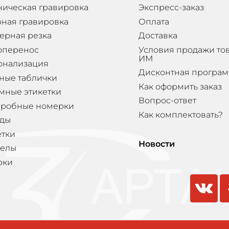
ническая гравировка
Экспресс-заказ
ная гравировка
Оплата
ерная резка
Доставка
оперенос
Условия продажи то
ИМ
онализация
Дисконтная програ
ные таблички
Как оформить заказ
мные этикетки
Вопрос-ответ
еробные номерки
Как комплектовать?
ды
етки
Новости
елы
рки
vkontakte
odnokla