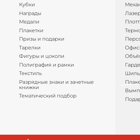
Кубки
Меха
Награды
Лазер
Медали
Плотт
Плакетки
Терм
Призы и подарки
Перс
Тарелки
Офис
Фигуры и цоколи
Объё
Полиграфия и рамки
Гард
Текстиль
Шиль
Разрядные знаки и зачетные
Плак
книжки
Вымп
Тематический подбор
Пода