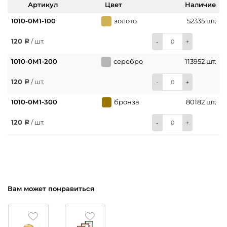
Артикул
Цвет
Наличие
1010-0М1-100
золото
52335 шт.
120
/ шт.
-
+
1010-0М1-200
серебро
113952 шт.
120
/ шт.
-
+
1010-0М1-300
бронза
80182 шт.
120
/ шт.
-
+
Вам может понравиться