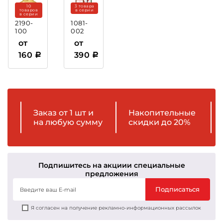
10
3 товара
товаров
в серии
в серии
2190-
1081-
100
002
Крышка
Рамка
от
от
пластиковая
160
390
Заказ от 1 шт и
Накопительные
на любую сумму
скидки до 20%
Подпишитесь на акции
и специальные
предложения
Подписаться
Я согласен на получение рекламно-информационных рассылок