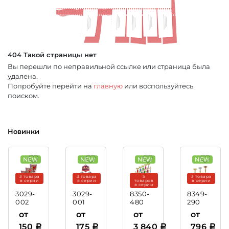
404 Такой страницы нет
Вы перешли по неправильной ссылке или страница была
удалена.
Попробуйте перейти на
главную
или воспользуйтесь
поиском.
Новинки
3 товара
3 товара
5
3 товара
в серии
в серии
товаров
в серии
в серии
3029-
3029-
8350-
8349-
002
001
480
290
Акриловая
Акриловая
Кубок
Кубок
от
от
от
от
медаль
медаль
Казимир
Ресура
150
175
3 840
796
Хоккей
Бокс
(этажерка)