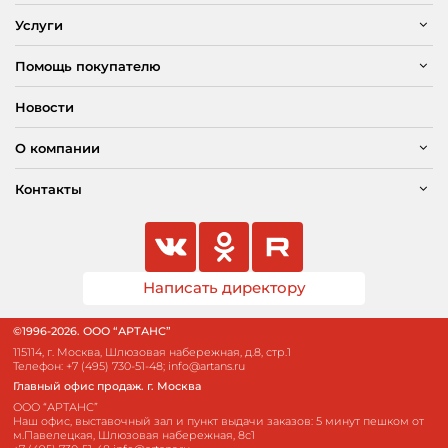
Услуги
Помощь покупателю
Новости
О компании
Контакты
Написать директору
©1996-2026. ООО “АРТАНС”
115114, г. Москва, Шлюзовая набережная, д.8, стр.1
Телефон:
+7 (495) 730-51-48
;
info@artans.ru
Главный офис продаж. г. Москва
ООО “АРТАНС”
Наш офис, выставочный зал и пункт выдачи заказов: 5 минут пешком от
м.Павелецкая, Шлюзовая набережная, 8с1