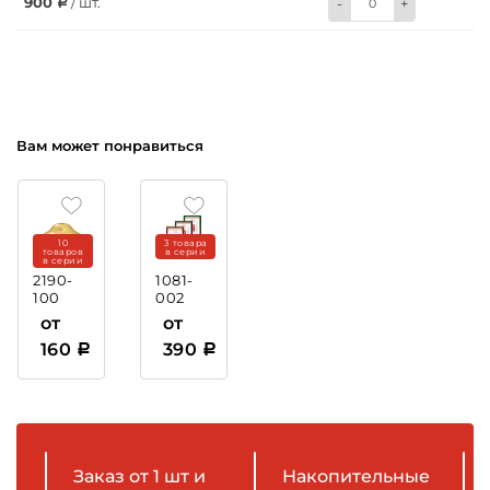
900
/ шт.
-
+
Вам может понравиться
10
3 товара
товаров
в серии
в серии
2190-
1081-
100
002
Крышка
Рамка
от
от
пластиковая
160
390
Заказ от 1 шт и
Накопительные