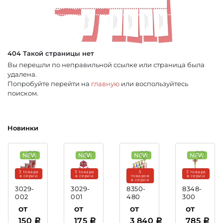
404 Такой страницы нет
Вы перешли по неправильной ссылке или страница была
удалена.
Попробуйте перейти на
главную
или воспользуйтесь
поиском.
Новинки
3 товара
3 товара
5
3 товара
в серии
в серии
товаров
в серии
в серии
3029-
3029-
8350-
8348-
002
001
480
300
Акриловая
Акриловая
Кубок
Кубок
от
от
от
от
медаль
медаль
Казимир
Минор
150
175
3 840
785
Хоккей
Бокс
(этажерка)