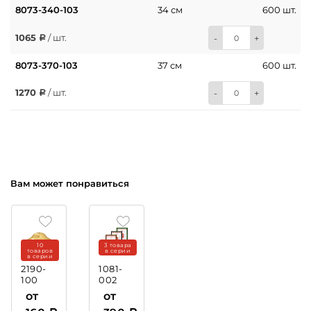
8073-340-103
34 см
600 шт.
1065
/ шт.
-
+
8073-370-103
37 см
600 шт.
1270
/ шт.
-
+
Вам может понравиться
10
3 товара
товаров
в серии
в серии
2190-
1081-
100
002
Крышка
Рамка
от
от
пластиковая