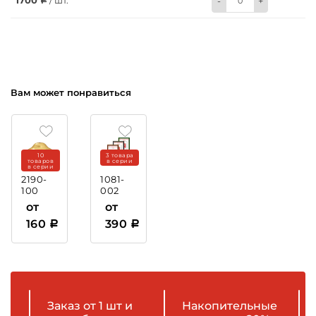
1700
/ шт.
-
+
Вам может понравиться
10
3 товара
товаров
в серии
в серии
2190-
1081-
100
002
Крышка
Рамка
от
от
пластиковая
160
390
Заказ от 1 шт и
Накопительные