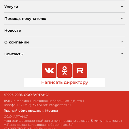
Услуги
Помощь покупателю
Новости
О компании
Контакты
Написать директору
©1996-2026. ООО “АРТАНС”
115114, г. Москва, Шлюзовая набережная, д.8, стр.1
Телефон:
+7 (495) 730-51-48
;
info@artans.ru
Главный офис продаж. г. Москва
ООО “АРТАНС”
Наш офис, выставочный зал и пункт выдачи заказов: 5 минут пешком от
м.Павелецкая, Шлюзовая набережная, 8с1
+7 (495) 730-51-48
info@artans.ru