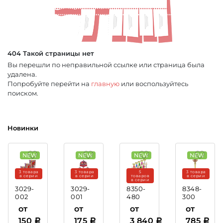
404 Такой страницы нет
Вы перешли по неправильной ссылке или страница была
удалена.
Попробуйте перейти на
главную
или воспользуйтесь
поиском.
Новинки
3 товара
3 товара
5
3 товара
в серии
в серии
товаров
в серии
в серии
3029-
3029-
8350-
8348-
002
001
480
300
Акриловая
Акриловая
Кубок
Кубок
от
от
от
от
медаль
медаль
Казимир
Минор
150
175
3 840
785
Хоккей
Бокс
(этажерка)