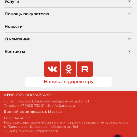
Услуги
Помощь покупателю
Новости
О компании
Контакты
Написать директору
©1996-2026. ООО “АРТАНС”
115114, г. Москва, Шлюзовая набережная, д.8, стр.1
Телефон:
+7 (495) 730-51-48
;
info@artans.ru
Главный офис продаж. г. Москва
ООО “АРТАНС”
Наш офис, выставочный зал и пункт выдачи заказов: 5 минут пешком от
м.Павелецкая, Шлюзовая набережная, 8с1
+7 (495) 730-51-48
info@artans.ru