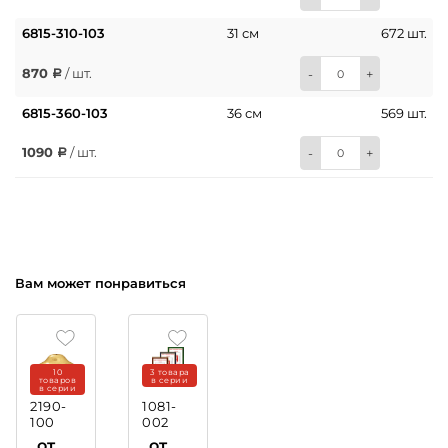
6815-310-103
31 см
672 шт.
870
/ шт.
-
+
6815-360-103
36 см
569 шт.
1090
/ шт.
-
+
Вам может понравиться
10
3 товара
товаров
в серии
в серии
2190-
1081-
100
002
Крышка
Рамка
от
от