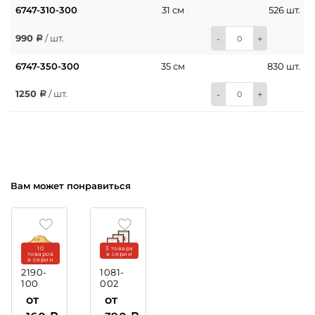
6747-310-300
31 см
526 шт.
990
/ шт.
-
+
6747-350-300
35 см
830 шт.
1250
/ шт.
-
+
Вам может понравиться
10
3 товара
товаров
в серии
в серии
2190-
1081-
100
002
Крышка
Рамка
от
от
пластиковая