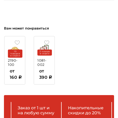
Вам может понравиться
10
3 товара
товаров
в серии
в серии
2190-
1081-
100
002
Крышка
Рамка
от
от
пластиковая
160
390
Заказ от 1 шт и
Накопительные
на любую сумму
скидки до 20%