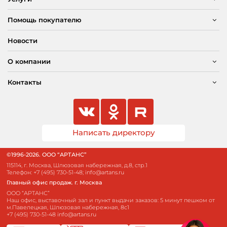
Помощь покупателю
Новости
О компании
Контакты
Написать директору
©1996-2026. ООО “АРТАНС”
115114, г. Москва, Шлюзовая набережная, д.8, стр.1
Телефон:
+7 (495) 730-51-48
;
info@artans.ru
Главный офис продаж. г. Москва
ООО “АРТАНС”
Наш офис, выставочный зал и пункт выдачи заказов: 5 минут пешком от
м.Павелецкая, Шлюзовая набережная, 8с1
+7 (495) 730-51-48
info@artans.ru