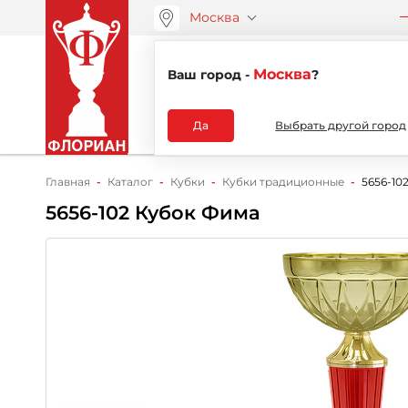
Москва
ООО “АРТАНС”
О компа
+7 (495) 730-51-48
Москва
Ваш город -
?
Каталог
Да
Выбрать другой город
Главная
Каталог
Кубки
Кубки традиционные
5656-10
5656-102 Кубок Фима