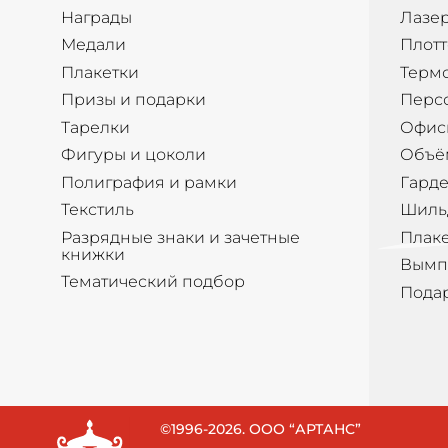
Награды
Лазер
Медали
Плотт
Плакетки
Терм
Призы и подарки
Перс
Тарелки
Офис
Фигуры и цоколи
Объё
Полиграфия и рамки
Гард
Текстиль
Шиль
Разрядные знаки и зачетные
Плак
книжки
Вымп
Тематический подбор
Пода
©1996-2026. ООО “АРТАНС”