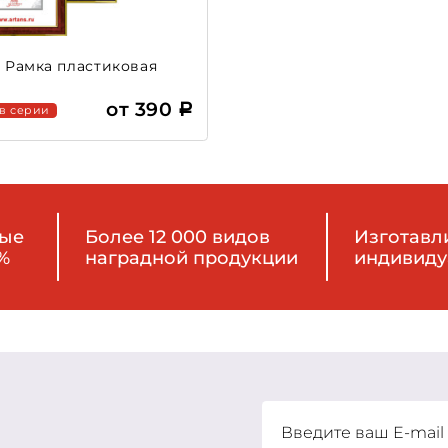
2 Рамка пластиковая
от 390
 в серии
ные
Более 12 000 видов
Изготавл
%
наградной продукции
индивиду