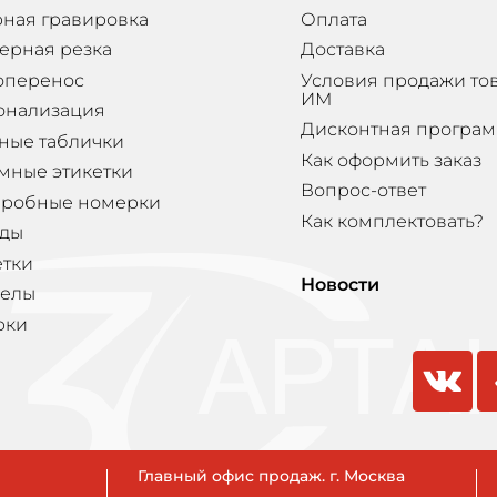
ная гравировка
Оплата
ерная резка
Доставка
оперенос
Условия продажи то
ИМ
онализация
Дисконтная програ
ные таблички
Как оформить заказ
мные этикетки
Вопрос-ответ
еробные номерки
Как комплектовать?
ды
етки
Новости
елы
рки
vkontakte
odnokla
Главный офис продаж. г. Москва