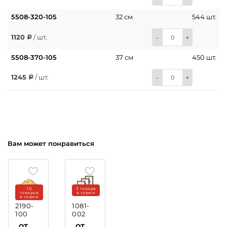
5508-320-105
32 см
544 шт.
1120
/ шт.
-
+
5508-370-105
37 см
450 шт.
1245
/ шт.
-
+
Вам может понравиться
10
3 товара
товаров
в серии
в серии
2190-
1081-
100
002
Крышка
Рамка
от
от