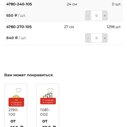
4780-240-105
24 см
0 шт.
650
/ шт.
-
+
4780-270-105
27 см
1298 шт.
840
/ шт.
-
+
Вам может понравиться
10
3 товара
товаров
в серии
в серии
2190-
1081-
100
002
Крышка
Рамка
от
от
пластиковая