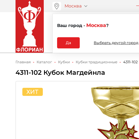
Москва
ООО “АРТАНС”
О компа
+7 (495) 730-51-48
Москва
Ваш город -
?
Каталог
Да
Выбрать другой город
Главная
Каталог
Кубки
Кубки традиционные
4311-10
4311-102 Кубок Магдейнла