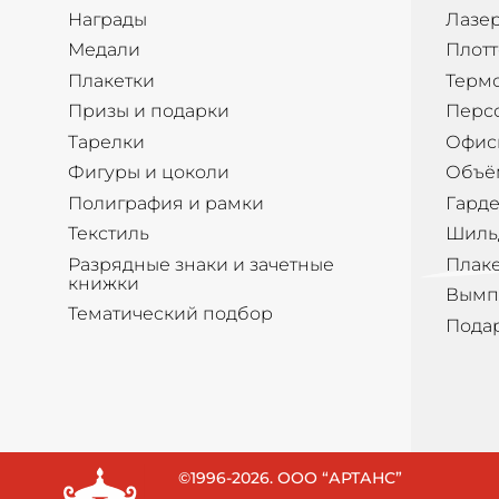
Награды
Лазер
Медали
Плотт
Плакетки
Терм
Призы и подарки
Перс
Тарелки
Офис
Фигуры и цоколи
Объё
Полиграфия и рамки
Гард
Текстиль
Шиль
Разрядные знаки и зачетные
Плак
книжки
Вымп
Тематический подбор
Пода
©1996-2026. ООО “АРТАНС”