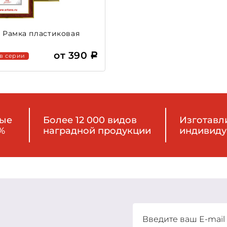
2 Рамка пластиковая
от 390
 в серии
ные
Более 12 000 видов
Изготавл
%
наградной продукции
индивиду