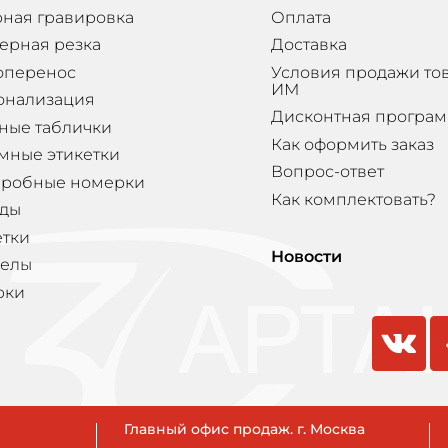
ная гравировка
Оплата
ерная резка
Доставка
оперенос
Условия продажи то
ИМ
онализация
Дисконтная програ
ные таблички
Как оформить заказ
мные этикетки
Вопрос-ответ
еробные номерки
Как комплектовать?
ды
етки
Новости
елы
рки
vkontakte
odnokla
Главный офис продаж. г. Москва