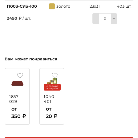
П003-СУБ-100
золото
23х31
403 шт.
2450
/ шт.
-
+
Вам может понравиться
3 товара
в серии
1857-
1040-
029
401
Коробка
Диплом
от
от
подарочная
с
350
20
тиснением
фольгой