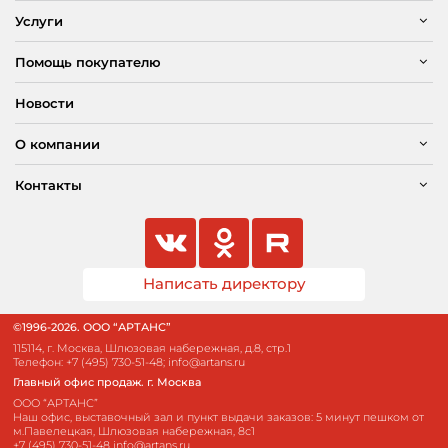
Услуги
Помощь покупателю
Новости
О компании
Контакты
Написать директору
©1996-2026. ООО “АРТАНС”
115114, г. Москва, Шлюзовая набережная, д.8, стр.1
Телефон:
+7 (495) 730-51-48
;
info@artans.ru
Главный офис продаж. г. Москва
ООО “АРТАНС”
Наш офис, выставочный зал и пункт выдачи заказов: 5 минут пешком от
м.Павелецкая, Шлюзовая набережная, 8с1
+7 (495) 730-51-48
info@artans.ru