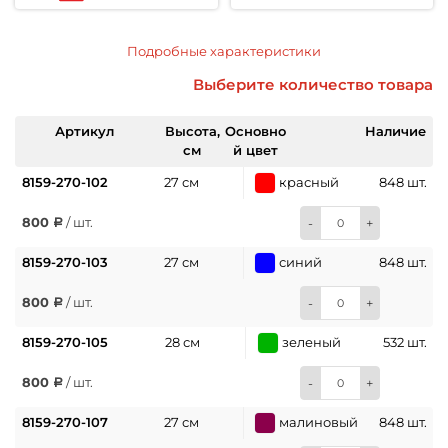
Подробные характеристики
Выберите количество товара
Артикул
Высота,
Основно
Наличие
см
й цвет
8159-270-102
27 см
красный
848 шт.
800
/ шт.
-
+
8159-270-103
27 см
синий
848 шт.
800
/ шт.
-
+
8159-270-105
28 см
зеленый
532 шт.
800
/ шт.
-
+
8159-270-107
27 см
малиновый
848 шт.