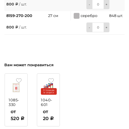
800
/ шт.
-
+
8159-270-200
27 см
серебро
848 шт.
800
/ шт.
-
+
Вам может понравиться
3 товара
в серии
1085-
1040-
330
601
Рамка
Диплом
от
от
пластиковая
с
520
20
тиснением
фольгой