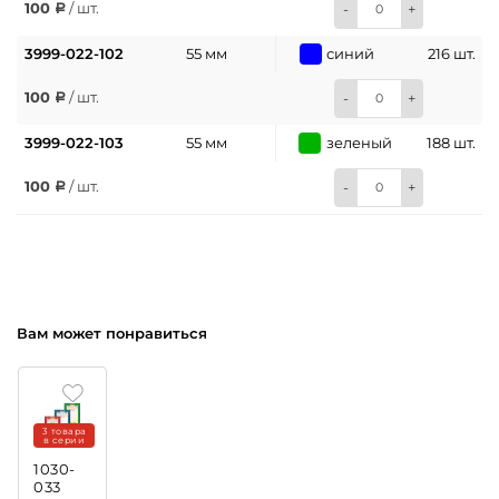
100
/ шт.
-
+
3999-022-102
55 мм
синий
216 шт.
100
/ шт.
-
+
3999-022-103
55 мм
зеленый
188 шт.
100
/ шт.
-
+
Вам может понравиться
3 товара
в серии
1030-
033