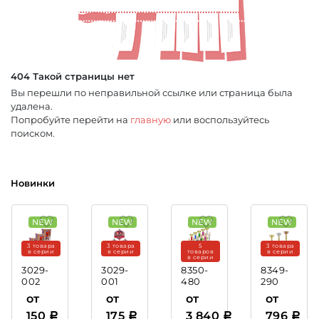
404 Такой страницы нет
Вы перешли по неправильной ссылке или страница была
удалена.
Попробуйте перейти на
главную
или воспользуйтесь
поиском.
Новинки
3 товара
3 товара
5
3 товара
в серии
в серии
товаров
в серии
в серии
3029-
3029-
8350-
8349-
002
001
480
290
Акриловая
Акриловая
Кубок
Кубок
от
от
от
от
медаль
медаль
Казимир
Ресура
150
175
3 840
796
Хоккей
Бокс
(этажерка)