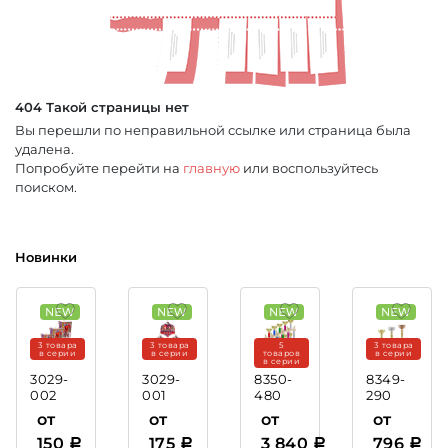
404 Такой страницы нет
Вы перешли по неправильной ссылке или страница была
удалена.
Попробуйте перейти на
главную
или воспользуйтесь
поиском.
Новинки
3 товара
3 товара
5
3 товара
в серии
в серии
товаров
в серии
в серии
3029-
3029-
8350-
8349-
002
001
480
290
Акриловая
Акриловая
Кубок
Кубок
от
от
от
от
медаль
медаль
Казимир
Ресура
150
175
3 840
796
Хоккей
Бокс
(этажерка)