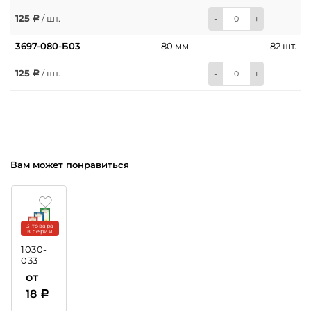
125
/ шт.
-
+
3697-080-Б03
80 мм
82 шт.
125
/ шт.
-
+
Вам может понравиться
3 товара
в серии
1030-
033
Грамота
от
18