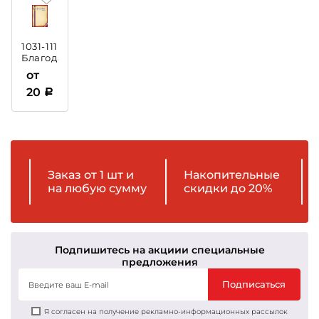
1031-111
Благодарственное
письмо
от
с
20
тиснением
Заказ от 1 шт и
Накопительные
на любую сумму
скидки до 20%
Подпишитесь на акции
и специальные
предложения
Подписаться
Я согласен на получение рекламно-информационных рассылок