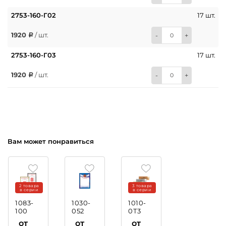
2753-160-Г02
17 шт.
1920
/ шт.
-
+
2753-160-Г03
17 шт.
1920
/ шт.
-
+
Вам может понравиться
2 товара
3 товара
в серии
в серии
1083-
1030-
1010-
100
052
0Т3
Рамка
Грамота
Металлическая
от
от
от