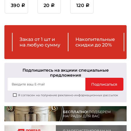
пластиковая
с
табличка
390
20
120
тиснением
c
фольгой
Вашим
текстом
Заказ от 1 шт и
Накопительные
на любую сумму
скидки до 20%
Подпишитесь на акции
и специальные
предложения
Подписаться
Я согласен на получение рекламно-информационных рассылок
БЕСПЛАТНО!
ПОДБЕРЕМ
НАГРАДЫ ДЛЯ ВАС
Я ЗАРЕГИСТРИРОВАН НА