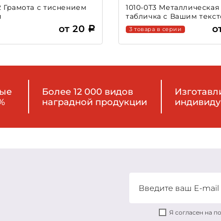
2 Грамота с тиснением
1010-0Т3 Металлическая
й
табличка c Вашим текс
от 20
о
3 товара в серии
ные
Более 12 000 видов
Изготавл
%
наградной продукции
индивиду
Я согласен на 