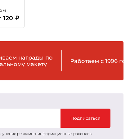
том
т 120
иваем награды по
Работаем с 1996 года
альному макету
Подписаться
получение рекламно-информационных рассылок