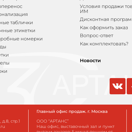
оперенос
Условия продажи то
ИМ
онализация
Дисконтная програ
ные таблички
Как оформить заказ
мные этикетки
Вопрос-ответ
еробные номерки
Как комплектовать?
ды
етки
Новости
елы
рки
vkontakte
odnokla
Главный офис продаж. г. Москва
д.8, стр.1
ООО “АРТАНС”
.ru
Наш офис, выставочный зал и пункт
выдачи заказов: 5 минут пешком от