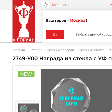
Москва
ООО “АРТАНС”
О компа
+7 (495) 730-51-48
Москва
Ваш город -
?
Каталог
Да
Выбрать другой город
Главная
Каталог
Призы и подарки
Призы из стекла
2
2749-У00 Награда из стекла с УФ 