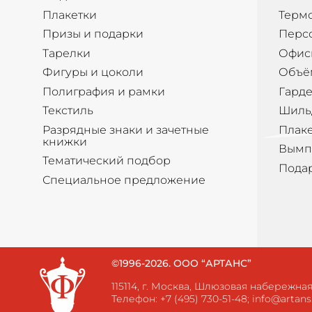
Плакетки
Терм
Призы и подарки
Перс
Тарелки
Офис
Фигуры и цоколи
Объё
Полиграфия и рамки
Гард
Текстиль
Шиль
Разрядные знаки и зачетные
Плак
книжки
Вымп
Тематический подбор
Пода
Специальное предложение
©1996-2026. ООО “АРТАНС”
115114, г. Москва, Шлюзовая набережная, 
Телефон:
+7 (495) 730-51-48
;
info@artans