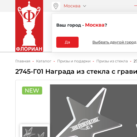
Москва
ООО “АРТАНС”
О компа
+7 (495) 730-51-48
Москва
Ваш город -
?
Каталог
Да
Выбрать другой город
Главная
Каталог
Призы и подарки
Призы из стекла
2
2745-Г01 Награда из стекла с гра