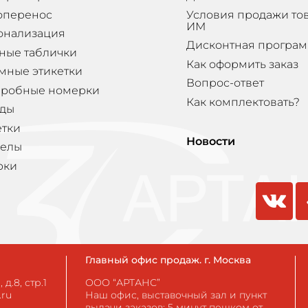
оперенос
Условия продажи то
ИМ
онализация
Дисконтная програ
ные таблички
Как оформить заказ
мные этикетки
Вопрос-ответ
еробные номерки
Как комплектовать?
ды
етки
Новости
елы
рки
vkontakte
odnokla
Главный офис продаж. г. Москва
д.8, стр.1
ООО “АРТАНС”
.ru
Наш офис, выставочный зал и пункт
выдачи заказов: 5 минут пешком от