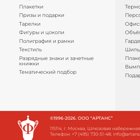
Плакетки
Терм
Призы и подарки
Перс
Тарелки
Офис
Фигуры и цоколи
Объё
Полиграфия и рамки
Гард
Текстиль
Шиль
Разрядные знаки и зачетные
Плак
книжки
Вымп
Тематический подбор
Пода
©1996-2026. ООО “АРТАНС”
115114, г. Москва, Шлюзовая набережная, 
Телефон:
+7 (495) 730-51-48
;
info@artans