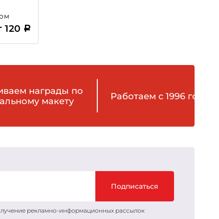
том
т 120
иваем награды по
Работаем с 1996 года
альному макету
Подписаться
получение рекламно-информационных рассылок