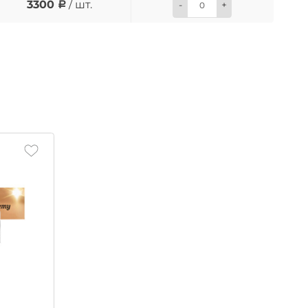
3300
/ шт.
-
+