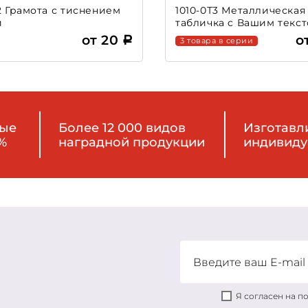
2 Грамота с тиснением
1010-0Т3 Металлическая
й
табличка c Вашим текс
от 20
о
3 товара в серии
ные
Более 12 000 видов
Изготавл
%
наградной продукции
индивиду
Я согласен на 